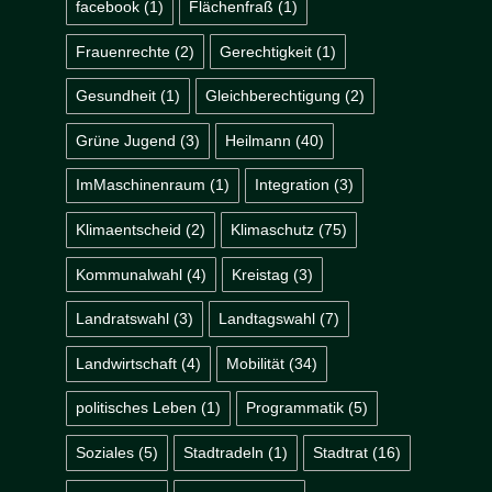
facebook
(1)
Flächenfraß
(1)
Frauenrechte
(2)
Gerechtigkeit
(1)
Gesundheit
(1)
Gleichberechtigung
(2)
Grüne Jugend
(3)
Heilmann
(40)
ImMaschinenraum
(1)
Integration
(3)
Klimaentscheid
(2)
Klimaschutz
(75)
Kommunalwahl
(4)
Kreistag
(3)
Landratswahl
(3)
Landtagswahl
(7)
Landwirtschaft
(4)
Mobilität
(34)
politisches Leben
(1)
Programmatik
(5)
Soziales
(5)
Stadtradeln
(1)
Stadtrat
(16)