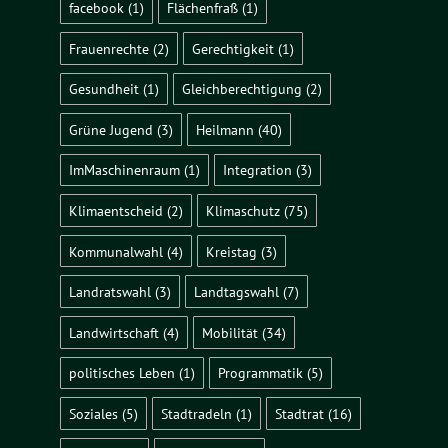
facebook
(1)
Flächenfraß
(1)
Frauenrechte
(2)
Gerechtigkeit
(1)
Gesundheit
(1)
Gleichberechtigung
(2)
Grüne Jugend
(3)
Heilmann
(40)
ImMaschinenraum
(1)
Integration
(3)
Klimaentscheid
(2)
Klimaschutz
(75)
Kommunalwahl
(4)
Kreistag
(3)
Landratswahl
(3)
Landtagswahl
(7)
Landwirtschaft
(4)
Mobilität
(34)
politisches Leben
(1)
Programmatik
(5)
Soziales
(5)
Stadtradeln
(1)
Stadtrat
(16)