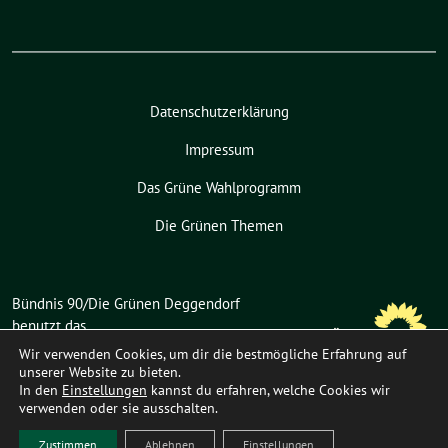
Datenschutzerklärung
Impressum
Das Grüne Wahlprogramm
Die Grünen Themen
Bündnis 90/Die Grünen Deggendorf
benutzt das
freie grüne Theme
sunflower
‐ ein
Wir verwenden Cookies, um dir die bestmögliche Erfahrung auf
Angebot der
verdigado eG
.
unserer Website zu bieten.
In den
Einstellungen
kannst du erfahren, welche Cookies wir
verwenden oder sie ausschalten.
Zustimmen
Ablehnen
Einstellungen