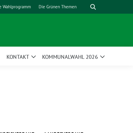
Suche
e Wahlprogramm
Die Grünen Themen
KONTAKT
KOMMUNALWAHL 2026
Zeige
Zeige
Untermenü
Untermenü