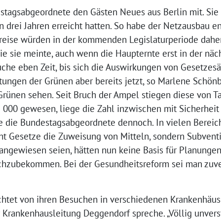
estagsabgeordnete den Gästen Neues aus Berlin mit. Sie
 drei Jahren erreicht hatten. So habe der Netzausbau en
eise würden in der kommenden Legislaturperiode daher 
ie sie meinte, auch wenn die Haupternte erst in der näc
uche eben Zeit, bis sich die Auswirkungen von Gesetzes
stungen der Grünen aber bereits jetzt, so Marlene Schön
rünen sehen. Seit Bruch der Ampel stiegen diese von Ta
000 gewesen, liege die Zahl inzwischen mit Sicherheit 
 die Bundestagsabgeordnete dennoch. In vielen Bereic
t Gesetze die Zuweisung von Mitteln, sondern Subventio
ngewiesen seien, hätten nun keine Basis für Planungen
chzubekommen. Bei der Gesundheitsreform sei man zuver
htet von ihren Besuchen in verschiedenen Krankenhäus
r Krankenhausleitung Deggendorf spreche. „Völlig unverst