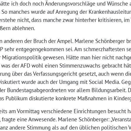
ätte ich doch noch Änderungsvorschläge und Wünsche a
 So manches wurde auf Anregung der Krankenhausleitu
erstehe nicht, dass manche zwar hinterher kritisieren, im
ußern ablehnen.
 anderen der Bruch der Ampel. Marlene Schönberger br
DP sehr entgegengekommen sei. Am schmerzhaftesten se
er Migrationspolitik gewesen. Hätte man hier nicht nach
rt, was der AFD wohl einen Stimmenzuwachs gebracht hät
rung über das Verfassungsgericht gesetzt, auch wenn d
 Diskutiert wurde auch der Umgang mit Social Media. Ge
er Bundestagsabgeordneten vor allem Bildungsarbeit. D
as Publikum diskutierte konkrete Maßnahmen in Kinder
reits am Vormittag verschiedene Einrichtungen besucht h
“, fragte eine Anwesende. Marlene Schönberger: „Verans
 ganz andere Stimmung als auf den üblichen politischen 