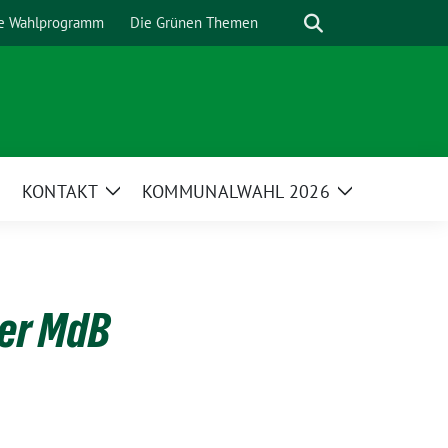
Suche
e Wahlprogramm
Die Grünen Themen
KONTAKT
KOMMUNALWAHL 2026
Zeige
Zeige
Untermenü
Untermenü
ger MdB