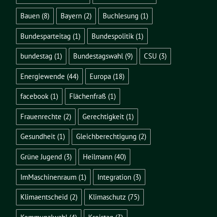
Bauen
(8)
Bayern
(2)
Buchlesung
(1)
Bundesparteitag
(1)
Bundespolitik
(1)
bundestag
(1)
Bundestagswahl
(9)
CSU
(3)
Energiewende
(44)
Europa
(18)
facebook
(1)
Flächenfraß
(1)
Frauenrechte
(2)
Gerechtigkeit
(1)
Gesundheit
(1)
Gleichberechtigung
(2)
Grüne Jugend
(3)
Heilmann
(40)
ImMaschinenraum
(1)
Integration
(3)
Klimaentscheid
(2)
Klimaschutz
(75)