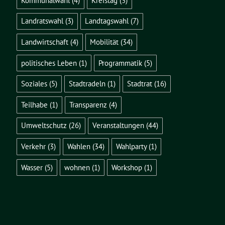
Kommunalwahl
(4)
Kreistag
(3)
Landratswahl
(3)
Landtagswahl
(7)
Landwirtschaft
(4)
Mobilität
(34)
politisches Leben
(1)
Programmatik
(5)
Soziales
(5)
Stadtradeln
(1)
Stadtrat
(16)
Teilhabe
(1)
Transparenz
(4)
Umweltschutz
(26)
Veranstaltungen
(44)
Verkehr
(3)
Wahlen
(34)
Wahlparty
(1)
Wasser
(5)
wohnen
(1)
Workshop
(1)