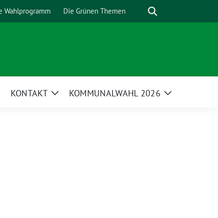
Suche
e Wahlprogramm
Die Grünen Themen
KONTAKT
KOMMUNALWAHL 2026
Zeige
Zeige
Untermenü
Untermenü