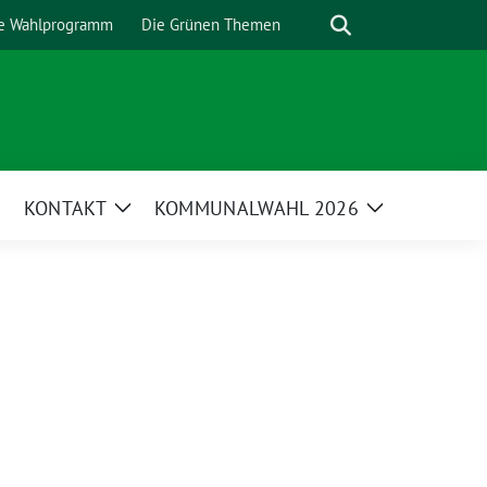
Suche
e Wahlprogramm
Die Grünen Themen
KONTAKT
KOMMUNALWAHL 2026
Zeige
Zeige
Untermenü
Untermenü