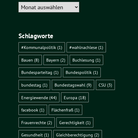
Nachrichten-
Archiv
Schlagworte
#Kommunalpolitik
(1)
#wahlnachlese
(1)
Bauen
(8)
Bayern
(2)
Buchlesung
(1)
Bundesparteitag
(1)
Bundespolitik
(1)
bundestag
(1)
Bundestagswahl
(9)
CSU
(3)
Energiewende
(44)
Europa
(18)
facebook
(1)
Flächenfraß
(1)
Frauenrechte
(2)
Gerechtigkeit
(1)
Gesundheit
(1)
Gleichberechtigung
(2)