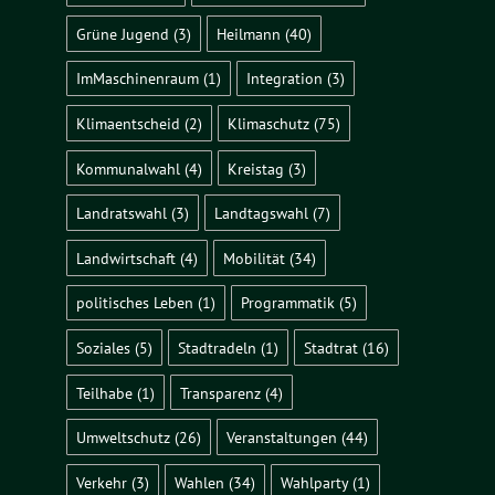
Grüne Jugend
(3)
Heilmann
(40)
ImMaschinenraum
(1)
Integration
(3)
Klimaentscheid
(2)
Klimaschutz
(75)
Kommunalwahl
(4)
Kreistag
(3)
Landratswahl
(3)
Landtagswahl
(7)
Landwirtschaft
(4)
Mobilität
(34)
politisches Leben
(1)
Programmatik
(5)
Soziales
(5)
Stadtradeln
(1)
Stadtrat
(16)
Teilhabe
(1)
Transparenz
(4)
Umweltschutz
(26)
Veranstaltungen
(44)
Verkehr
(3)
Wahlen
(34)
Wahlparty
(1)