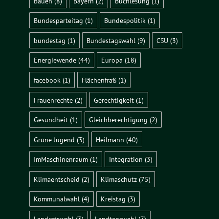
Bauen
(8)
Bayern
(2)
Buchlesung
(1)
Bundesparteitag
(1)
Bundespolitik
(1)
bundestag
(1)
Bundestagswahl
(9)
CSU
(3)
Energiewende
(44)
Europa
(18)
facebook
(1)
Flächenfraß
(1)
Frauenrechte
(2)
Gerechtigkeit
(1)
Gesundheit
(1)
Gleichberechtigung
(2)
Grüne Jugend
(3)
Heilmann
(40)
ImMaschinenraum
(1)
Integration
(3)
Klimaentscheid
(2)
Klimaschutz
(75)
Kommunalwahl
(4)
Kreistag
(3)
Landratswahl
(3)
Landtagswahl
(7)