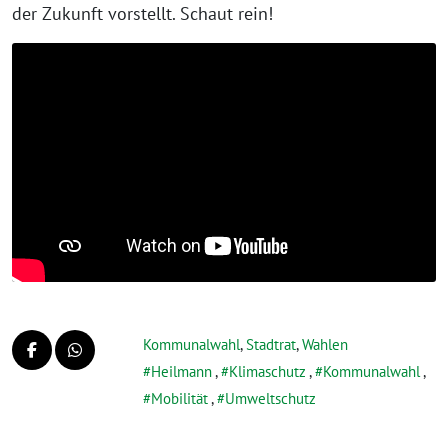
der Zukunft vorstellt. Schaut rein!
Kommunalwahl
,
Stadtrat
,
Wahlen
Heilmann
,
Klimaschutz
,
Kommunalwahl
,
Mobilität
,
Umweltschutz