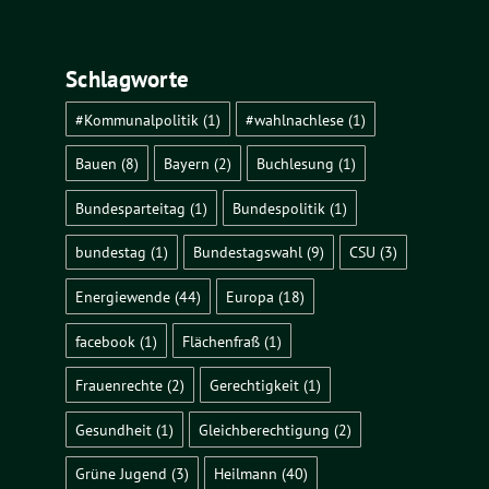
Archiv
Schlagworte
#Kommunalpolitik
(1)
#wahlnachlese
(1)
Bauen
(8)
Bayern
(2)
Buchlesung
(1)
Bundesparteitag
(1)
Bundespolitik
(1)
bundestag
(1)
Bundestagswahl
(9)
CSU
(3)
Energiewende
(44)
Europa
(18)
facebook
(1)
Flächenfraß
(1)
Frauenrechte
(2)
Gerechtigkeit
(1)
Gesundheit
(1)
Gleichberechtigung
(2)
Grüne Jugend
(3)
Heilmann
(40)