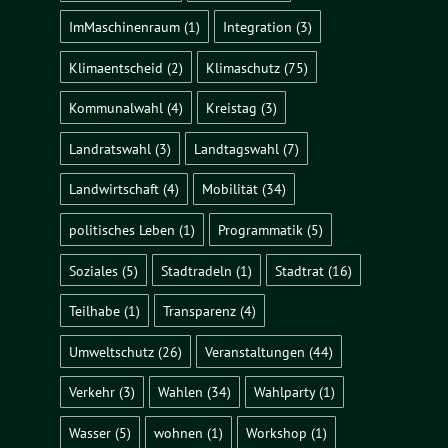
ImMaschinenraum
(1)
Integration
(3)
Klimaentscheid
(2)
Klimaschutz
(75)
Kommunalwahl
(4)
Kreistag
(3)
Landratswahl
(3)
Landtagswahl
(7)
Landwirtschaft
(4)
Mobilität
(34)
politisches Leben
(1)
Programmatik
(5)
Soziales
(5)
Stadtradeln
(1)
Stadtrat
(16)
Teilhabe
(1)
Transparenz
(4)
Umweltschutz
(26)
Veranstaltungen
(44)
Verkehr
(3)
Wahlen
(34)
Wahlparty
(1)
Wasser
(5)
wohnen
(1)
Workshop
(1)