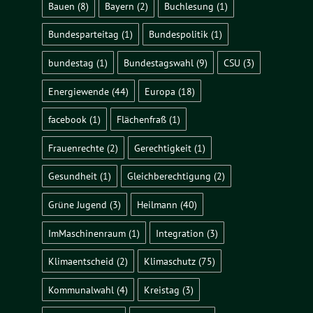
Bauen
(8)
Bayern
(2)
Buchlesung
(1)
Bundesparteitag
(1)
Bundespolitik
(1)
bundestag
(1)
Bundestagswahl
(9)
CSU
(3)
Energiewende
(44)
Europa
(18)
facebook
(1)
Flächenfraß
(1)
Frauenrechte
(2)
Gerechtigkeit
(1)
Gesundheit
(1)
Gleichberechtigung
(2)
Grüne Jugend
(3)
Heilmann
(40)
ImMaschinenraum
(1)
Integration
(3)
Klimaentscheid
(2)
Klimaschutz
(75)
Kommunalwahl
(4)
Kreistag
(3)