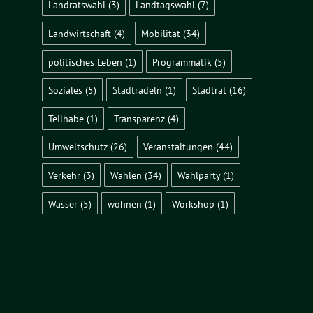
Landratswahl
(3)
Landtagswahl
(7)
Landwirtschaft
(4)
Mobilität
(34)
politisches Leben
(1)
Programmatik
(5)
Soziales
(5)
Stadtradeln
(1)
Stadtrat
(16)
Teilhabe
(1)
Transparenz
(4)
Umweltschutz
(26)
Veranstaltungen
(44)
Verkehr
(3)
Wahlen
(34)
Wahlparty
(1)
Wasser
(5)
wohnen
(1)
Workshop
(1)