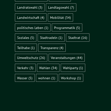
Landratswahl
(3)
Landtagswahl
(7)
Landwirtschaft
(4)
Mobilität
(34)
politisches Leben
(1)
Programmatik
(5)
Soziales
(5)
Stadtradeln
(1)
Stadtrat
(16)
Teilhabe
(1)
Transparenz
(4)
Umweltschutz
(26)
Veranstaltungen
(44)
Verkehr
(3)
Wahlen
(34)
Wahlparty
(1)
Wasser
(5)
wohnen
(1)
Workshop
(1)