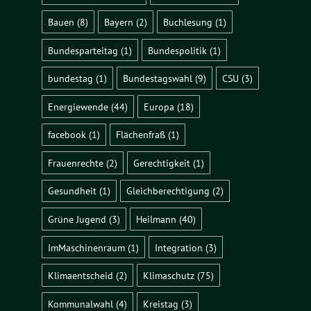
Bauen
(8)
Bayern
(2)
Buchlesung
(1)
Bundesparteitag
(1)
Bundespolitik
(1)
bundestag
(1)
Bundestagswahl
(9)
CSU
(3)
Energiewende
(44)
Europa
(18)
facebook
(1)
Flächenfraß
(1)
Frauenrechte
(2)
Gerechtigkeit
(1)
Gesundheit
(1)
Gleichberechtigung
(2)
Grüne Jugend
(3)
Heilmann
(40)
ImMaschinenraum
(1)
Integration
(3)
Klimaentscheid
(2)
Klimaschutz
(75)
Kommunalwahl
(4)
Kreistag
(3)