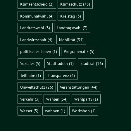
Klimaentscheid
(2)
Klimaschutz
(75)
Kommunalwahl
(4)
Kreistag
(3)
Landratswahl
(3)
Landtagswahl
(7)
Landwirtschaft
(4)
Mobilität
(34)
politisches Leben
(1)
Programmatik
(5)
Soziales
(5)
Stadtradeln
(1)
Stadtrat
(16)
Teilhabe
(1)
Transparenz
(4)
Umweltschutz
(26)
Veranstaltungen
(44)
Verkehr
(3)
Wahlen
(34)
Wahlparty
(1)
Wasser
(5)
wohnen
(1)
Workshop
(1)