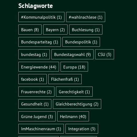
Schlagworte
#Kommunalpolitik
(1)
#wahlnachlese
(1)
Bauen
(8)
Bayern
(2)
Buchlesung
(1)
Bundesparteitag
(1)
Bundespolitik
(1)
bundestag
(1)
Bundestagswahl
(9)
CSU
(3)
Energiewende
(44)
Europa
(18)
facebook
(1)
Flächenfraß
(1)
Frauenrechte
(2)
Gerechtigkeit
(1)
Gesundheit
(1)
Gleichberechtigung
(2)
Grüne Jugend
(3)
Heilmann
(40)
ImMaschinenraum
(1)
Integration
(3)