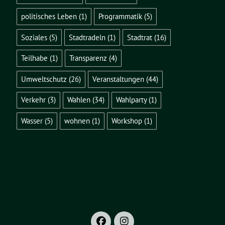
politisches Leben
(1)
Programmatik
(5)
Soziales
(5)
Stadtradeln
(1)
Stadtrat
(16)
Teilhabe
(1)
Transparenz
(4)
Umweltschutz
(26)
Veranstaltungen
(44)
Verkehr
(3)
Wahlen
(34)
Wahlparty
(1)
Wasser
(5)
wohnen
(1)
Workshop
(1)