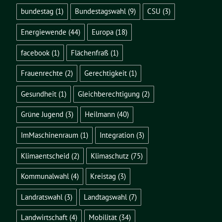
bundestag
(1)
Bundestagswahl
(9)
CSU
(3)
Energiewende
(44)
Europa
(18)
facebook
(1)
Flächenfraß
(1)
Frauenrechte
(2)
Gerechtigkeit
(1)
Gesundheit
(1)
Gleichberechtigung
(2)
Grüne Jugend
(3)
Heilmann
(40)
ImMaschinenraum
(1)
Integration
(3)
Klimaentscheid
(2)
Klimaschutz
(75)
Kommunalwahl
(4)
Kreistag
(3)
Landratswahl
(3)
Landtagswahl
(7)
Landwirtschaft
(4)
Mobilität
(34)