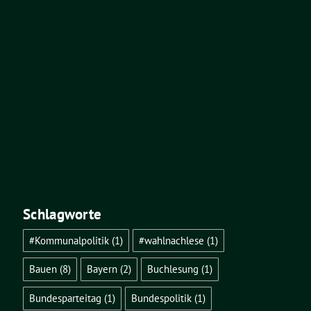
Schlagworte
#Kommunalpolitik
(1)
#wahlnachlese
(1)
Bauen
(8)
Bayern
(2)
Buchlesung
(1)
Bundesparteitag
(1)
Bundespolitik
(1)