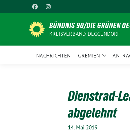
Weiter
zum
Inhalt
BÜNDNIS 90/DIE GRÜNEN D
KREISVERBAND DEGGENDORF
NACHRICHTEN
GREMIEN
ANTRÄ
Zeige
Untermenü
Dienstrad-Le
abgelehnt
14. Mai 2019