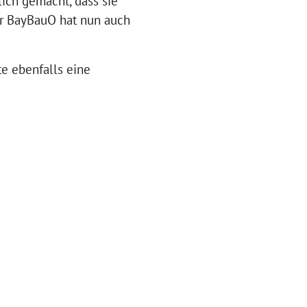
ich gemacht, dass sie
er BayBauO hat nun auch
e ebenfalls eine