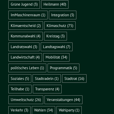
Grüne Jugend
(3)
Heilmann
(40)
ImMaschinenraum
(1)
Integration
(3)
Klimaentscheid
(2)
Klimaschutz
(75)
Kommunalwahl
(4)
Kreistag
(3)
Landratswahl
(3)
Landtagswahl
(7)
Landwirtschaft
(4)
Mobilität
(34)
politisches Leben
(1)
Programmatik
(5)
Soziales
(5)
Stadtradeln
(1)
Stadtrat
(16)
Teilhabe
(1)
Transparenz
(4)
Umweltschutz
(26)
Veranstaltungen
(44)
Verkehr
(3)
Wahlen
(34)
Wahlparty
(1)