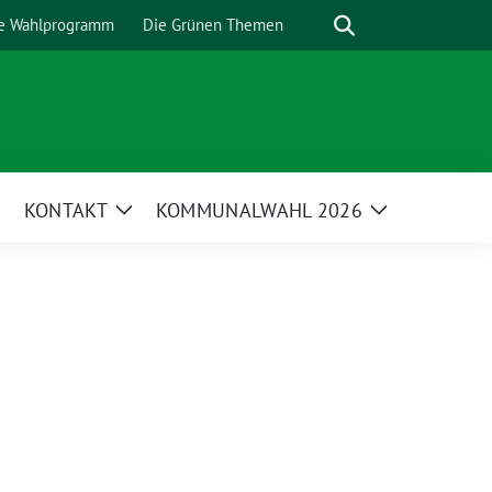
Suche
e Wahlprogramm
Die Grünen Themen
KONTAKT
KOMMUNALWAHL 2026
Zeige
Zeige
Untermenü
Untermenü