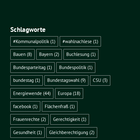
Schlagworte
#Kommunalpolitik
(1)
#wahlnachlese
(1)
Bauen
(8)
Bayern
(2)
Buchlesung
(1)
Bundesparteitag
(1)
Bundespolitik
(1)
bundestag
(1)
Bundestagswahl
(9)
CSU
(3)
Energiewende
(44)
Europa
(18)
facebook
(1)
Flächenfraß
(1)
Frauenrechte
(2)
Gerechtigkeit
(1)
Gesundheit
(1)
Gleichberechtigung
(2)