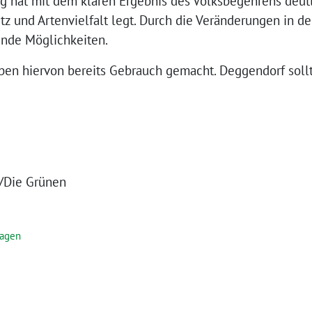
g hat mit dem klaren Ergebnis des Volksbegehrens deutl
tz und Artenvielfalt legt. Durch die Veränderungen in d
nde Möglichkeiten.
en hiervon bereits Gebrauch gemacht. Deggendorf sollt
0/Die Grünen
ragen