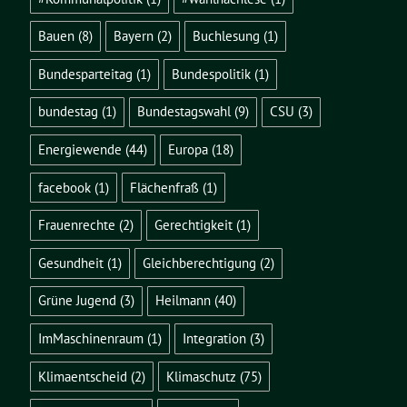
Bauen
(8)
Bayern
(2)
Buchlesung
(1)
Bundesparteitag
(1)
Bundespolitik
(1)
bundestag
(1)
Bundestagswahl
(9)
CSU
(3)
Energiewende
(44)
Europa
(18)
facebook
(1)
Flächenfraß
(1)
Frauenrechte
(2)
Gerechtigkeit
(1)
Gesundheit
(1)
Gleichberechtigung
(2)
Grüne Jugend
(3)
Heilmann
(40)
ImMaschinenraum
(1)
Integration
(3)
Klimaentscheid
(2)
Klimaschutz
(75)