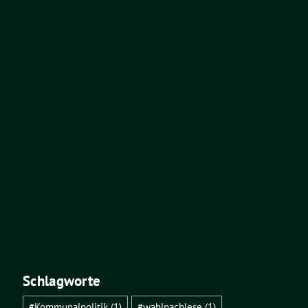
Schlagworte
#Kommunalpolitik
(1)
#wahlnachlese
(1)