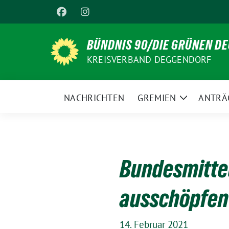
Weiter
zum
Inhalt
BÜNDNIS 90/DIE GRÜNEN D
KREISVERBAND DEGGENDORF
NACHRICHTEN
GREMIEN
ANTRÄ
Zeige
Untermenü
Bundesmittel
ausschöpfen 
14. Februar 2021