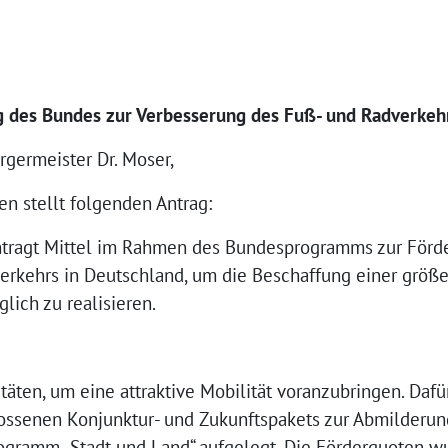
g des Bundes zur Verbesserung des Fuß- und Radverkeh
rgermeister Dr. Moser,
en stellt folgenden Antrag:
tragt Mittel im Rahmen des Bundesprogramms zur Förde
erkehrs in Deutschland, um die Beschaffung einer größ
ich zu realisieren.
itäten, um eine attraktive Mobilität voranzubringen. Da
ossenen Konjunktur- und Zukunftspakets zur Abmilderu
ogramm „Stadt und Land“ aufgelegt. Die Förderquoten wu