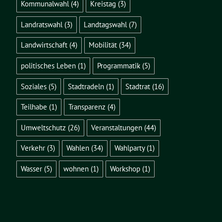
Kommunalwahl
(4)
Kreistag
(3)
Landratswahl
(3)
Landtagswahl
(7)
Landwirtschaft
(4)
Mobilität
(34)
politisches Leben
(1)
Programmatik
(5)
Soziales
(5)
Stadtradeln
(1)
Stadtrat
(16)
Teilhabe
(1)
Transparenz
(4)
Umweltschutz
(26)
Veranstaltungen
(44)
Verkehr
(3)
Wahlen
(34)
Wahlparty
(1)
Wasser
(5)
wohnen
(1)
Workshop
(1)