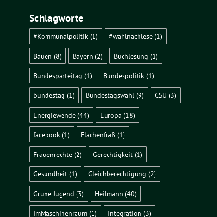
Schlagworte
#Kommunalpolitik
(1)
#wahlnachlese
(1)
Bauen
(8)
Bayern
(2)
Buchlesung
(1)
Bundesparteitag
(1)
Bundespolitik
(1)
bundestag
(1)
Bundestagswahl
(9)
CSU
(3)
Energiewende
(44)
Europa
(18)
facebook
(1)
Flächenfraß
(1)
Frauenrechte
(2)
Gerechtigkeit
(1)
Gesundheit
(1)
Gleichberechtigung
(2)
Grüne Jugend
(3)
Heilmann
(40)
ImMaschinenraum
(1)
Integration
(3)