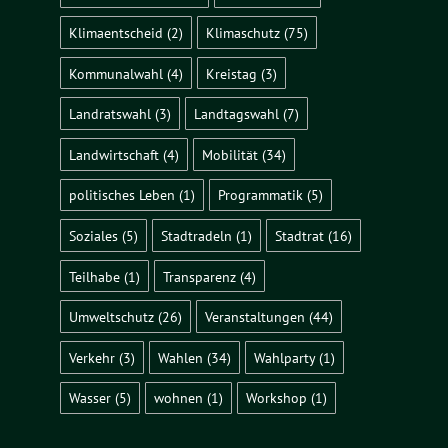
Klimaentscheid
(2)
Klimaschutz
(75)
Kommunalwahl
(4)
Kreistag
(3)
Landratswahl
(3)
Landtagswahl
(7)
Landwirtschaft
(4)
Mobilität
(34)
politisches Leben
(1)
Programmatik
(5)
Soziales
(5)
Stadtradeln
(1)
Stadtrat
(16)
Teilhabe
(1)
Transparenz
(4)
Umweltschutz
(26)
Veranstaltungen
(44)
Verkehr
(3)
Wahlen
(34)
Wahlparty
(1)
Wasser
(5)
wohnen
(1)
Workshop
(1)