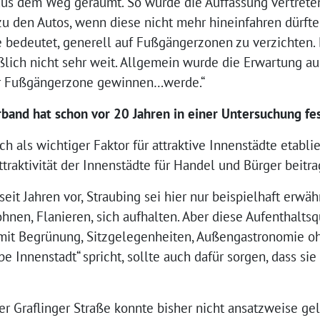
aus dem Weg geräumt. So wurde die Auffassung vertreten
zu den Autos, wenn diese nicht mehr hineinfahren dürfte
te bedeutet, generell auf Fußgängerzonen zu verzichten.
ßlich nicht sehr weit. Allgemein wurde die Erwartung au
r Fußgängerzone gewinnen…werde.“
band hat schon vor 20 Jahren in einer Untersuchung fes
 als wichtiger Faktor für attraktive Innenstädte etablier
traktivität der Innenstädte für Handel und Bürger beitra
seit Jahren vor, Straubing sei hier nur beispielhaft erwä
hnen, Flanieren, sich aufhalten. Aber diese Aufenthaltsqu
 mit Begrünung, Sitzgelegenheiten, Außengastronomie o
e Innenstadt“ spricht, sollte auch dafür sorgen, dass si
der Graflinger Straße konnte bisher nicht ansatzweise ge