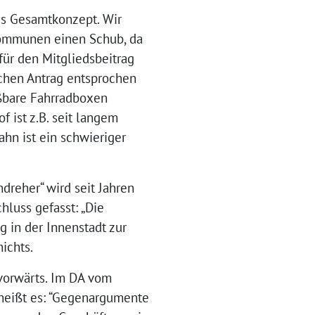
es Gesamtkonzept. Wir
 Kommunen einen Schub, da
ür den Mitgliedsbeitrag
ichen Antrag entsprochen
ßbare Fahrradboxen
f ist z.B. seit langem
ahn ist ein schwieriger
reher“ wird seit Jahren
hluss gefasst: „Die
g in der Innenstadt zur
ichts.
vorwärts. Im DA vom
 heißt es: “Gegenargumente