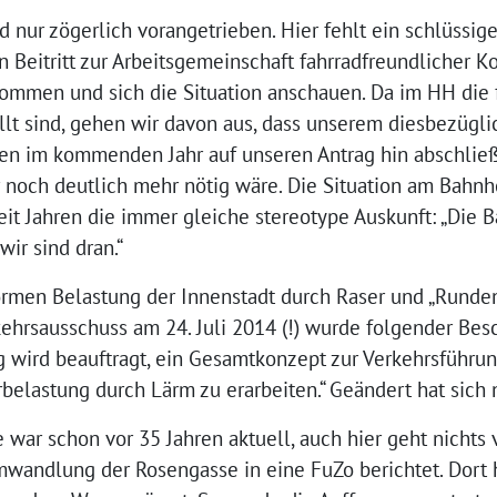
 nur zögerlich vorangetrieben. Hier fehlt ein schlüssig
en Beitritt zur Arbeitsgemeinschaft fahrradfreundlicher
ommen und sich die Situation anschauen. Da im HH die f
llt sind, gehen wir davon aus, dass unserem diesbezügl
en im kommenden Jahr auf unseren Antrag hin abschlie
r noch deutlich mehr nötig wäre. Die Situation am Bahnho
seit Jahren die immer gleiche stereotype Auskunft: „Die B
wir sind dran.“
rmen Belastung der Innenstadt durch Raser und „Rundend
ehrsausschuss am 24. Juli 2014 (!) wurde folgender Besc
 wird beauftragt, ein Gesamtkonzept zur Verkehrsführun
elastung durch Lärm zu erarbeiten.“ Geändert hat sich n
ar schon vor 35 Jahren aktuell, auch hier geht nichts 
mwandlung der Rosengasse in eine FuZo berichtet. Dort