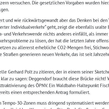
tzern versuchen. Die gesetzlichen Vorgaben wurden hier
lgen.
ert und wie rückwärtsgewandt aber das Denken bei den 
rter Individualverkehr“ geht, zeigt die ebenfalls uralt
a- und Verkehrswende nichts anderes einfällt, als imme
ehrsprobleme zu lösen, der hat die letzten Jahre offensi
tzen zu allererst erhebliche CO2-Mengen frei, Stichwor
 Straßen generieren neuen Verkehr, das ist seit Jahrzeh
elle Gerhard Polt zu zitieren, der in einem seiner Sketche
 klar zu sagen: Deggendorf braucht diese Brücke nicht!
ttraktivierung des ÖPNV. Ein Waldbahn-Haltepunkt Fisch
ereits einen entsprechenden Antrag formuliert.
an Tempo-30-Zonen muss dringend systematisiert werde