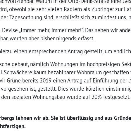
 nachvollziehbar. Warum in der Otto-Denk-Straße eine G
d, obwohl sie sehr vielen Radlern als Zubringer zur Fa
der Tagesordnung sind, erschließt sich, zumindest uns, n
 Devise „Immer mehr, immer mehr!“. Das sehen wir anders
ar, werden aber bisher nirgends erfasst.
ierzu einen entsprechenden Antrag gestellt, um endlich
lsche gebaut, nämlich Wohnungen im hochpreisigen Sekt
al Schwächere kaum bezahlbarer Wohnraum geschaffen w
ir Grüne bereits 2019 einen Antrag auf Einführung der 
vorgesehen ist, gestellt. Dies wurde kürzlich einstimmi
r den sozialen Wohnungsbau wurde auf 20% festgesetzt. 
bergs lehnen wir ab. Sie ist überflüssig und aus Grün
htfertigen.