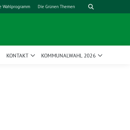
Suche
e Wahlprogramm
Die Grünen Themen
KONTAKT
KOMMUNALWAHL 2026
Zeige
Zeige
Untermenü
Untermenü