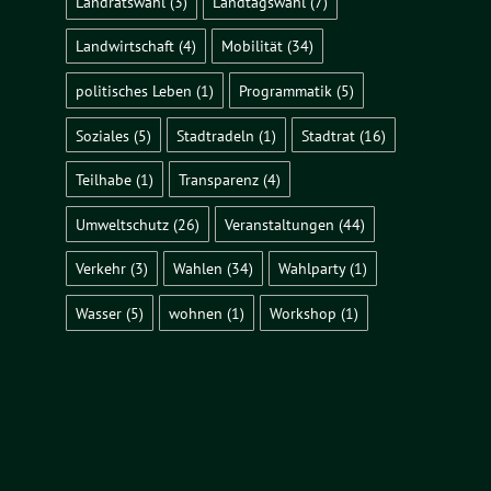
Landratswahl
(3)
Landtagswahl
(7)
Landwirtschaft
(4)
Mobilität
(34)
politisches Leben
(1)
Programmatik
(5)
Soziales
(5)
Stadtradeln
(1)
Stadtrat
(16)
Teilhabe
(1)
Transparenz
(4)
Umweltschutz
(26)
Veranstaltungen
(44)
Verkehr
(3)
Wahlen
(34)
Wahlparty
(1)
Wasser
(5)
wohnen
(1)
Workshop
(1)