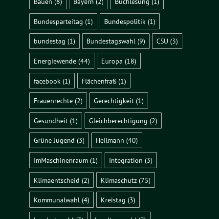
Bauen
(8)
Bayern
(2)
Buchlesung
(1)
Bundesparteitag
(1)
Bundespolitik
(1)
bundestag
(1)
Bundestagswahl
(9)
CSU
(3)
Energiewende
(44)
Europa
(18)
facebook
(1)
Flächenfraß
(1)
Frauenrechte
(2)
Gerechtigkeit
(1)
Gesundheit
(1)
Gleichberechtigung
(2)
Grüne Jugend
(3)
Heilmann
(40)
ImMaschinenraum
(1)
Integration
(3)
Klimaentscheid
(2)
Klimaschutz
(75)
Kommunalwahl
(4)
Kreistag
(3)