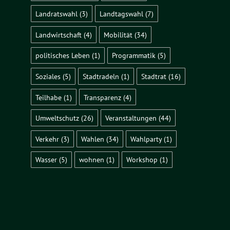
Landratswahl
(3)
Landtagswahl
(7)
Landwirtschaft
(4)
Mobilität
(34)
politisches Leben
(1)
Programmatik
(5)
Soziales
(5)
Stadtradeln
(1)
Stadtrat
(16)
Teilhabe
(1)
Transparenz
(4)
Umweltschutz
(26)
Veranstaltungen
(44)
Verkehr
(3)
Wahlen
(34)
Wahlparty
(1)
Wasser
(5)
wohnen
(1)
Workshop
(1)