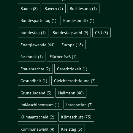
Bauen
(8)
Bayern
(2)
Buchlesung
(1)
Bundesparteitag
(1)
Bundespolitik
(1)
bundestag
(1)
Bundestagswahl
(9)
CSU
(3)
Energiewende
(44)
Europa
(18)
facebook
(1)
Flächenfraß
(1)
Frauenrechte
(2)
Gerechtigkeit
(1)
Gesundheit
(1)
Gleichberechtigung
(2)
Grüne Jugend
(3)
Heilmann
(40)
ImMaschinenraum
(1)
Integration
(3)
Klimaentscheid
(2)
Klimaschutz
(75)
Kommunalwahl
(4)
Kreistag
(3)